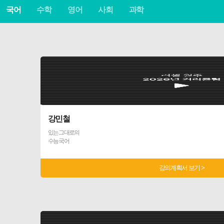
국어
수학
영어
사회
과학
강민철
있는 그대로의
수능 국어