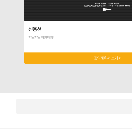
신용선
치밀치밀 빠릿빠릿!