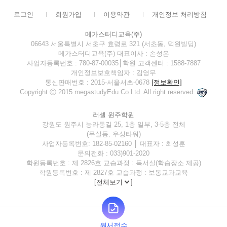
로그인
회원가입
이용약관
개인정보 처리방침
메가스터디교육(주)
06643 서울특별시 서초구 효령로 321 (서초동, 덕원빌딩)
메가스터디교육(주) 대표이사 : 손성은
사업자등록번호 : 780-87-00035│학원 고객센터 : 1588-7887
개인정보보호책임자 : 김영무
통신판매번호 : 2015-서울서초-0678
[정보확인]
Copyright ⓒ 2015 megastudyEdu.Co.Ltd. All right reserved.
러셀 원주학원
강원도 원주시 능라동길 25, 1층 일부, 3-5층 전체
(무실동, 우성타워)
사업자등록번호: 182-85-02160 │ 대표자 : 최성훈
문의전화 : 033)901-2020
학원등록번호 : 제 2826호 교습과정 : 독서실(학습장소 제공)
학원등록번호 : 제 2827호 교습과정 : 보통교과교육
[
전체보기
]
원서접수