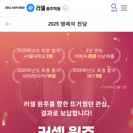
BETA
2025 명예의 전당
2025학년도 최종 합격
2년 연속
서울대학교
1명
의예과
25명
이상 배출
2025학년도 최종 합격
2025학년도 최종 합격
의/치/한/수/약
50명
SKY
9명
ⓘ 데이터 산출 기준