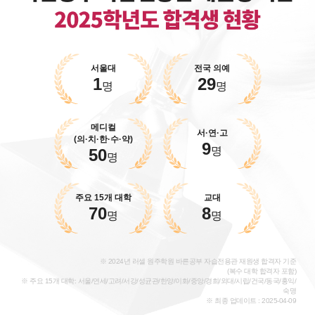
서울대
전국 의예
1
29
명
명
메디컬
서·연·고
(의·치·한·수·약)
9
명
50
명
주요 15개 대학
교대
70
8
명
명
※ 2024년 러셀 원주학원 바른공부 자습전용관 재원생 합격자 기준
(복수 대학 합격자 포함)
※ 주요 15개 대학: 서울/연세/고려/서강/성균관/한양/이화/중앙/경희/외대/시립/건국/동국/홍익/
숙명
※ 최종 업데이트 : 2025-04-09