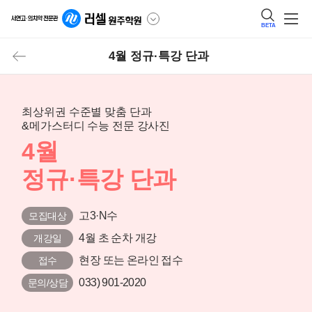
BETA
4월 정규·특강 단과
최상위권 수준별 맞춤 단과
&메가스터디 수능 전문 강사진
4월
정규·특강 단과
고3·N수
모집대상
4월 초 순차 개강
개강일
현장 또는 온라인 접수
접수
033) 901-2020
문의/상담