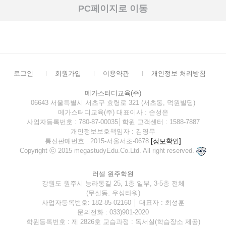
PC페이지로 이동
로그인
회원가입
이용약관
개인정보 처리방침
메가스터디교육(주)
06643 서울특별시 서초구 효령로 321 (서초동, 덕원빌딩)
메가스터디교육(주) 대표이사 : 손성은
사업자등록번호 : 780-87-00035│학원 고객센터 : 1588-7887
개인정보보호책임자 : 김영무
통신판매번호 : 2015-서울서초-0678
[정보확인]
Copyright ⓒ 2015 megastudyEdu.Co.Ltd. All right reserved.
러셀 원주학원
강원도 원주시 능라동길 25, 1층 일부, 3-5층 전체
(무실동, 우성타워)
사업자등록번호: 182-85-02160 │ 대표자 : 최성훈
문의전화 : 033)901-2020
학원등록번호 : 제 2826호 교습과정 : 독서실(학습장소 제공)