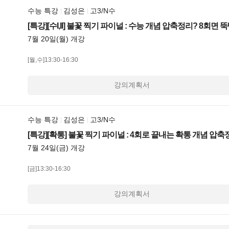
수능 특강
김성은
고3/N수
[특강][수I,II] 불꽃 찍기 파이널 : 수능 개념 압축정리? 8회면 
7월 20일(월) 개강
[월,수]13:30-16:30
강의계획서
수능 특강
김성은
고3/N수
[특강][확통] 불꽃 찍기 파이널 : 4회로 끝내는 확통 개념 압축
7월 24일(금) 개강
[금]13:30-16:30
강의계획서