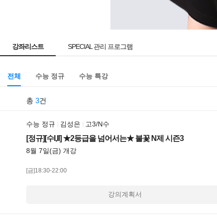
강좌리스트
SPECIAL 관리 프로그램
전체
수능 정규
수능 특강
총
3
건
수능 정규
김성은
고3/N수
[정규][수I,II] ★2등급을 넘어서는★ 불꽃 N제 시즌3
8월 7일(금) 개강
[금]18:30-22:00
강의계획서