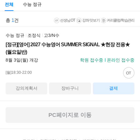
전체
수능 정규
총
1
건
선생님 OT
강좌 맛보기
커리큘럼/학습관리
수능 정규
조정식
고3/N수
[정규][영어] 2027 수능영어 SUMMER SIGNAL ★현장 전용★
(월요일반)
8월 3일(월) 개강
학원 접수중
온라인 접수중
[월]18:30-22:00
강의계획서
장바구니
결제
PC페이지로 이동