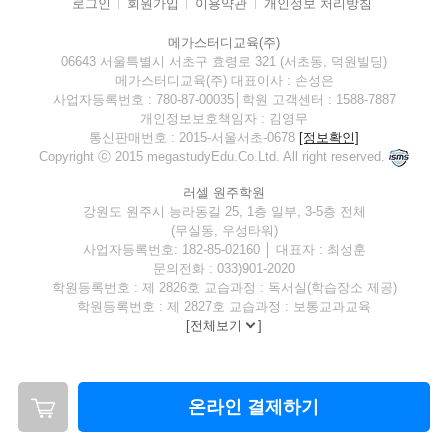
로그인
회원가입
이용약관
개인정보 처리방침
메가스터디교육(주)
06643 서울특별시 서초구 효령로 321 (서초동, 덕원빌딩)
메가스터디교육(주) 대표이사 : 손성은
사업자등록번호 : 780-87-00035│학원 고객센터 : 1588-7887
개인정보보호책임자 : 김영무
통신판매번호 : 2015-서울서초-0678
[정보확인]
Copyright ⓒ 2015 megastudyEdu.Co.Ltd. All right reserved.
러셀 원주학원
강원도 원주시 능라동길 25, 1층 일부, 3-5층 전체
(무실동, 우성타워)
사업자등록번호: 182-85-02160 │ 대표자 : 최성훈
문의전화 : 033)901-2020
학원등록번호 : 제 2826호 교습과정 : 독서실(학습장소 제공)
학원등록번호 : 제 2827호 교습과정 : 보통교과교육
[
전체보기
]
온라인 결제하기