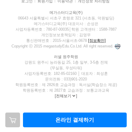
로그인
회원가입
이용약관
개인정보 처리방침
메가스터디교육(주)
06643 서울특별시 서초구 효령로 321 (서초동, 덕원빌딩)
메가스터디교육(주) 대표이사 : 손성은
사업자등록번호 : 780-87-00035│학원 고객센터 : 1588-7887
개인정보보호책임자 : 김영무
통신판매번호 : 2015-서울서초-0678
[정보확인]
Copyright ⓒ 2015 megastudyEdu.Co.Ltd. All right reserved.
러셀 원주학원
강원도 원주시 능라동길 25, 1층 일부, 3-5층 전체
(무실동, 우성타워)
사업자등록번호: 182-85-02160 │ 대표자 : 최성훈
문의전화 : 033)901-2020
학원등록번호 : 제 2826호 교습과정 : 독서실(학습장소 제공)
학원등록번호 : 제 2827호 교습과정 : 보통교과교육
[
전체보기
]
온라인 결제하기