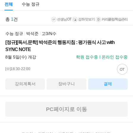
전체
수능 정규
총
1
건
선생님 OT
강좌 맛보기
커리큘럼/학습관리
수능 정규
박석준
고3/N수
[정규][독서,문학] 박석준의 행동지침 : 평가원식 사고 with
SYNC NOTE
8월 5일(수) 개강
학원 접수중
온라인 접수중
[수]18:30-22:00
강의계획서
장바구니
결제
PC페이지로 이동